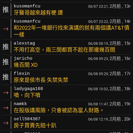
2月前
, 13
kusomanfcu
06/07 23:21,
F
推
牙醫哥越來越有梗 讚
2月前
, 14
kusomanfcu
06/07 23:22,
F
→
和2022年一堆銀行找來演講的就有兩個講AT&T債
一樣
2月前
, 15
alexstag
06/08 08:19,
F
推
不用打高空，兩三間都買不起在那邊幾百間
2月前
, 16
jaricho
06/08 09:23,
F
推
幾百間 XD
2月前
, 17
flexin
06/08 09:29,
F
推
原來是侯市長 失禁失禁
2月前
, 18
ladygaga168
06/08 10:02,
F
→
噴，向下噴
2月前
, 19
namkk
06/08 11:47,
F
→
在股版講風險，只會被認為當人財路。
2月前
, 20
sell504387
06/08 12:19,
F
→
房子買賣先賠十趴