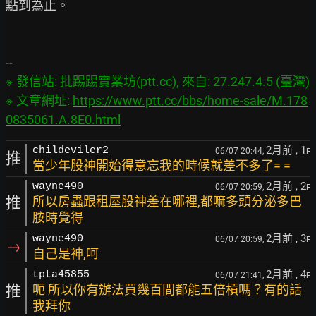
點到為止。

※ 發信站: 批踢踢實業坊(ptt.cc), 來自: 27.247.4.5 (臺灣)

※ 文章網址: 
https://www.ptt.cc/bbs/home-sale/M.178
0835061.A.8E0.html
2月前
, 1
childeviler2
06/07 20:44,
F
推
當少年股神開始得意忘我的時候就差不多了= =
2月前
, 2
wayne490
06/07 20:59,
F
推
所以房蟲跟租屋股神差在哪裡,都嘛多頭分泌多巴
胺時覺得
2月前
, 3
wayne490
06/07 20:59,
F
→
自己是神,呵
2月前
, 4
tpta45855
06/07 21:41,
F
推
呃 所以你有辦法買幾百間都能五倍槓嗎？有的話
我拜你