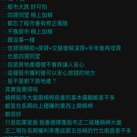
: : 股市大跌 好可怕

: : 四貸同堂 槓上加槓

: : 都忘了股市會有修正風險

: : 不像房市 槓上加槓

: : 跟沒事一樣

: : 信貸頭期款+房貸+交屋後裝潢貸+半年後再增貸

: : 也是四貸同堂

: : 但是房地產穩健不會跌讓人安心

: : 這樣股市獲利後可以安心放錢的地方

: : 是不是剩下房地產？

: 其實我覺得啦

: 槓桿股市大盤跟槓桿房產的基本邏輯都差不多

: 都是在長期向上穩賺的東西上開槓桿

: 都很好

: 只是如果是我 我會選擇像股市正二這種槓桿大盤

: 正二現在長期獲利率應該跟五倍槓的竹北兩房差不多