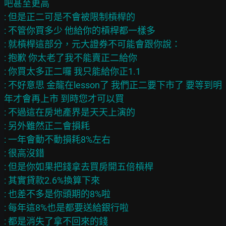
吧甚至更高

: 但是正二可是不會被限制槓桿的

: 不管你買多少 他給你的槓桿都一樣多

: 就槓桿這部分，元大證券不可能會跟你說：

: 抱歉 你太老了我不能賣正二給你

: 你買太多正二囉 我只能給你正1.1

: 不好意思 金龍在lesson了 我們正二要下市了 要等到明
年才會再上市 到時您才可以買

: 不過這在房地產界是天天上演的

: 另外雖然正二會損耗

: 一年會動不動損耗8%左右

: 很高沒錯

: 但是你如果把錢拿去買房開五倍槓桿

: 其實貸款2.6%換算下來

: 也差不多是你頭期的8%啦

: 每年這8%也是都要送給銀行啦

: 都是消失了拿不回來的錢
