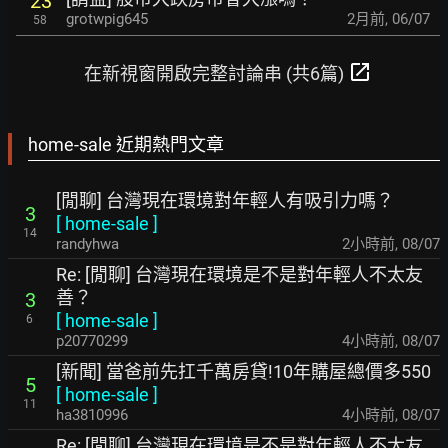
23
grotwpig645
2月前
,
06/07
58
open_in_new
在新視窗開啟完整討論串 (共6篇)
home-sale 近期熱門文章
[閒聊] 台灣現在環境對年輕人有吸引力嗎？
3
[
home-sale
]
14
randyhwa
2小時前
,
08/07
Re: [閒聊] 台灣現在環境是不是對年輕人不太友
善？
3
[
home-sale
]
6
p20770299
4小時前
,
08/07
[新聞] 當爸前先扛千萬房貸!10年購屋總價多550
5
[
home-sale
]
11
ha3810996
4小時前
,
08/07
Re: [閒聊] 台灣現在環境是不是對年輕人不太友