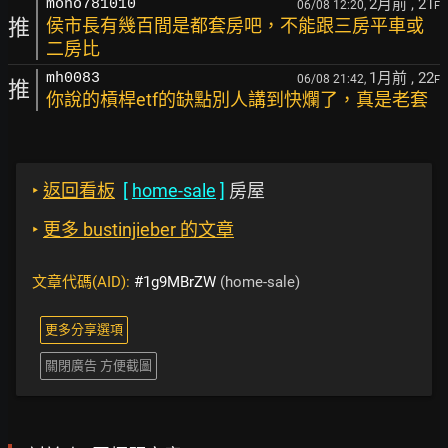
2月前
, 21
mono781010
06/08 12:20,
F
推
侯市長有幾百間是都套房吧，不能跟三房平車或
二房比
1月前
, 22
mh0083
06/08 21:42,
F
推
你說的槓桿etf的缺點別人講到快爛了，真是老套
‣
返回看板
[
home-sale
]
房屋
‣
更多 bustinjieber 的文章
文章代碼(AID):
#1g9MBrZW
(home-sale)
更多分享選項
關閉廣告 方便截圖