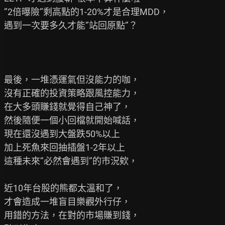
‘’2倍曝險‘’剩高點的1-20%才是合理MDD，

遇到一次要多久才能‘’站回原點‘’？

最後，一堆憑運氣但沒能力的咖，

沒有正確的投資策略跟風控能力，

在大多頭賺錢就覺得自己神了，

然後隨便一個小回檔就開始喊話，

現在還沒遇到大盤跌50%以上

加上死魚來回抽插盤1-2年以上

這種未來‘’必然會遇到‘’的市況欸，

近10年台股的熊都太溫和了，

才會造成一堆盲目樂觀外行仔，

用錯的方法，在對的市場賺到錢，
