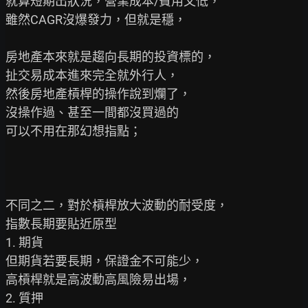
就算短期出狀況，營業成本/費用又低，

雖然CAGR沒爆發力，但就是穩，

房地產本來就是趨向長期的投資標的，

扯交易成本進來完全就外行人，

然後房地產槓桿的操作說到爛了，

沒操作過、甚至一間都沒買過的

可以不用在那幻想指點；

不同之二，對於槓桿放大波動的耐受度，

指數長期要貼近原型

1. 期貨

但期貨若要長期，保證金不可能少，

高槓桿就是高波動高風險易出場，

2. 質押
