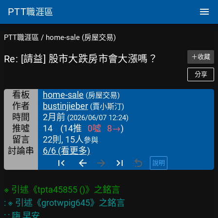
PTT
職涯區
PTT職涯區
/
home-sale (房屋交易)
Re: [請益] 股市大跌房市會大漲嗎？
＋收藏
分享
看板
home-sale
(房屋交易)
作者
bustinjieber
(賈小斯汀)
時間
2月前
(2026/06/07 12:24)
推噓
14
(
14
推
0
噓
8
→
)
留言
22則, 15人
參與
討論串
6/6 (看更多)
說明
※ 引述《tpta45855 ()》之銘言
: ※ 引述《grotwpig645》之銘言

: : 嗨 早安
