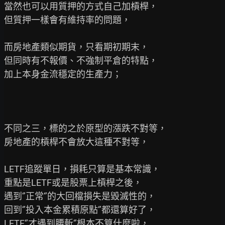
當然也可以用質押的方式自己加槓桿，

但質押一樣會有維持率的問題，

而房地產類似期貨，只看期初期末，

但同時有不報價、不強制平倉的特點，

加上本身金流穩定的生產力；

不同之三，標的之於原型的漲跌不對等，

房地產的槓桿不會放大這種不對等，

LETF追蹤單日，損耗只算是基本常識，

重點是LETF或是股票上槓桿之後，

遇到‘’正常‘’的大回檔損失是毀滅性的，

回到‘’投入本金累積原點‘’都還算好了，

LETF‘’才遇到腰斬‘’根本不算什麼啦，
