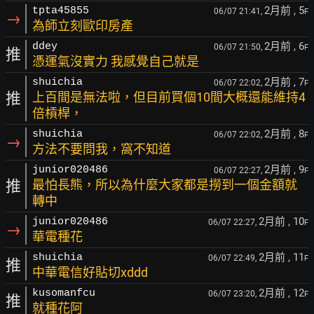
2月前
, 5
tpta45855
06/07 21:41,
F
→
為師立刻歐印房產
2月前
, 6
ddey
06/07 21:50,
F
推
憑運氣沒實力 我感覺自己就是
2月前
, 7
shuichia
06/07 22:02,
F
推
上百間是無法啦，但目前買個10間大概還能維持4
倍槓桿，
2月前
, 8
shuichia
06/07 22:02,
F
→
方法不要問我，窩不知道
2月前
, 9
junior020486
06/07 22:27,
F
推
最怕長熊，所以為什麼大家都是撈到一個金額就
轉中
2月前
, 10
junior020486
06/07 22:27,
F
→
華電種花
2月前
, 11
shuichia
06/07 22:49,
F
推
中華電信好貼切xddd
2月前
, 12
kusomanfcu
06/07 23:20,
F
推
就種花阿