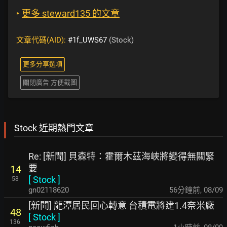
‣
更多 steward135 的文章
文章代碼(AID):
#1f_UWS67
(Stock)
更多分享選項
關閉廣告 方便截圖
Stock 近期熱門文章
Re: [新聞] 貝森特：霍爾木茲海峽將變得無關緊
要
14
[
Stock
]
58
gn02118620
56分鐘前
,
08/09
[新聞] 龍潭居民回心轉意 台積電將建1.4奈米廠
48
[
Stock
]
136