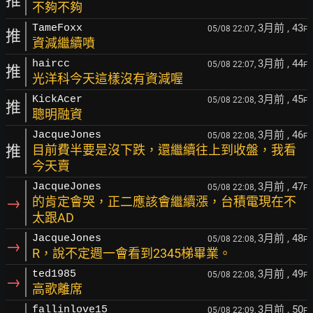
推
不夠不夠
3月前
, 43
TameFoxx
05/08 22:07,
F
推
資減繼續噴
3月前
, 44
haircc
05/08 22:07,
F
推
光洋科今天這樣沒有資減喔
3月前
, 45
KickAcer
05/08 22:08,
F
推
聰明融資
3月前
, 46
JacqueJones
05/08 22:08,
F
推
目前費半要是沒下跌，還繼續往上到收盤，我看
今天賣
3月前
, 47
JacqueJones
05/08 22:08,
F
→
的肯定會哭，正二應該會繼續漲，台積電現在不
太跟AD
3月前
, 48
JacqueJones
05/08 22:08,
F
→
R，說不定週一會看到2345梯畢業。
3月前
, 49
ted1985
05/08 22:08,
F
→
高歌離席
3月前
, 50
fallinlove15
05/08 22:09,
F