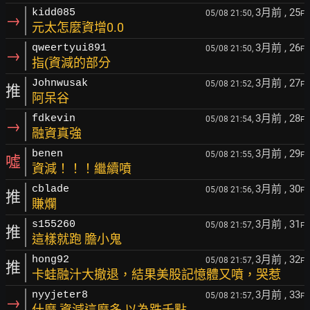
3月前
, 25
kidd085
05/08 21:50,
F
→
元太怎麼資增0.0
3月前
, 26
qweertyui891
05/08 21:50,
F
→
指(資減的部分
3月前
, 27
Johnwusak
05/08 21:52,
F
推
阿呆谷
3月前
, 28
fdkevin
05/08 21:54,
F
→
融資真強
3月前
, 29
benen
05/08 21:55,
F
噓
資減！！！繼續噴
3月前
, 30
cblade
05/08 21:56,
F
推
賺爛
3月前
, 31
s155260
05/08 21:57,
F
推
這樣就跑 膽小鬼
3月前
, 32
hong92
05/08 21:57,
F
推
卡蛙融汁大撤退，結果美股記憶體又噴，哭惹
3月前
, 33
nyyjeter8
05/08 21:57,
F
→
什麼 資減這麼多 以為跌千點