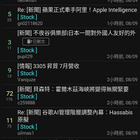
neowfish
1小時前
,
08/09
Re: [新聞] 蘋果正式牽手阿里！Apple Intelligence
5
[
Stock
]
20
gn02118620
1小時前
,
08/09
[新聞] 不夜谷俱樂部|日本一間對外國人友好的外
3
已刪文
11
[
Stock
]
pupil29
2小時前
,
08/09
[情報] 3305 昇貿 7月營收
9
[
Stock
]
13
Vanquze
2小時前
,
08/09
[新聞] 貝森特：霍爾木茲海峽將變得無關緊要
72
[
Stock
]
176
c259888
2小時前
,
08/09
Re: [新聞] 谷歌AI管理階層調整內幕：Hassabis
原擬
11
[
Stock
]
73
uilmas1
2小時前
,
08/09