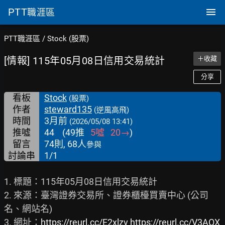
PTT
職涯區
PTT職涯區
/
Stock (股票)
[情報] 115年05月08日信用交易統計
＋收藏
分享
看板
Stock
(股票)
作者
steward135
(逆風高飛)
時間
3月前
(2026/05/08 13:41)
推噓
44
(
49
推
5
噓
20
→
)
留言
74則, 68人
參與
討論串
1/1
1. 標題：115年05月08日信用交易統計

2. 來源：臺灣證券交易所、證券櫃檯買賣中心 (公司
名、網站名)

3. 網址：
https://reurl.cc/E2xlzv
https://reurl.cc/V3AOX