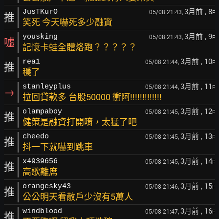
3月前
, 8
JusTKurO
05/08 21:43,
F
推
笑死 今天嚇死多少融資
3月前
, 9
yousking
05/08 21:43,
F
噓
記憶卡蛙全體烙跑？？？？？
3月前
, 10
rea1
05/08 21:44,
F
推
穩了
3月前
, 11
stanleyplus
05/08 21:44,
F
→
拉回貸款多 台股50000 衝阿!!!!!!!!!!!!!
3月前
, 12
olampaboy
05/08 21:45,
F
推
健策是融資打開唷，太猛了吧
3月前
, 13
cheedo
05/08 21:45,
F
推
抖一下就嚇到跳車
3月前
, 14
x4939656
05/08 21:45,
F
推
高歌離席
3月前
, 15
orangesky43
05/08 21:46,
F
推
公公明天看散戶少沒有5萬人
3月前
, 16
windblood
05/08 21:47,
F
推