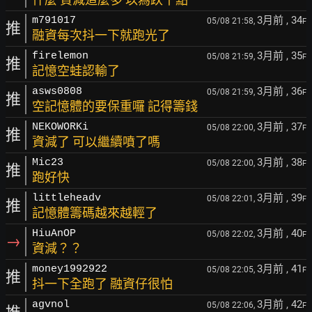
3月前
, 34
m791017
05/08 21:58,
F
推
融資每次抖一下就跑光了
3月前
, 35
firelemon
05/08 21:59,
F
推
記憶空蛙認輸了
3月前
, 36
asws0808
05/08 21:59,
F
推
空記憶體的要保重囉 記得籌錢
3月前
, 37
NEKOWORKi
05/08 22:00,
F
推
資減了 可以繼續噴了嗎
3月前
, 38
Mic23
05/08 22:00,
F
推
跑好快
3月前
, 39
littleheadv
05/08 22:01,
F
推
記憶體籌碼越來越輕了
3月前
, 40
HiuAnOP
05/08 22:02,
F
→
資減？？
3月前
, 41
money1992922
05/08 22:05,
F
推
抖一下全跑了 融資仔很怕
3月前
, 42
agvnol
05/08 22:06,
F