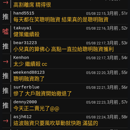
→
高割離席 精得很
3月前
, 51
hand5515
05/08 22:15,
F
推
每天都在笑聰明融資 結果真的是聰明融資
3月前
, 52
takuya1
05/08 22:16,
F
噓
健策繼續殺
3月前
, 53
bear31223
05/08 22:17,
F
推
小兒真的算佛心 高點一直拉給聰明融資獲利
3月前
, 54
Kenhon
05/08 22:17,
F
→
太少 繼續殺 cc
3月前
, 55
weekend88123
05/08 22:20,
F
推
聰明融資跑了
3月前
, 56
surferblue
05/08 22:21,
F
推
慘了 大戶融資開始撤退了
3月前
, 57
denny2000
05/08 22:23,
F
推
今天正二賣光了@@
3月前
, 58
asjh612
05/08 22:24,
F
→
這波融資只要風吹草動就快跑 滿猛的