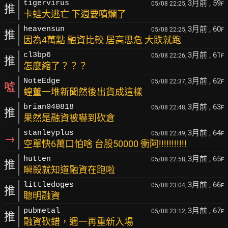
3月前
, 59
tigervirus
05/08 22:25,
F
推
卡蛙大逃亡 下週要噴爛了
3月前
, 60
heavensun
05/08 22:25,
F
推
因為4萬點 融資比較 居高思危 大跌就跑
3月前
, 61
cl3bp6
05/08 22:26,
F
推
怎麼縮了？？？
3月前
, 62
NoteEdge
05/08 22:37,
F
噓
蝗董一堆新聞然後出貨成這樣
3月前
, 63
brian040818
05/08 22:48,
F
推
果然是融資被嚇到砍倉
3月前
, 64
stanleyplus
05/08 22:49,
F
→
空單快6萬口怕啥 台股50000 衝阿!!!!!!!!!!!
3月前
, 65
hutten
05/08 22:58,
F
推
瞬殺就知道融資在跑啦
3月前
, 66
littledoges
05/08 23:04,
F
推
聰明融資
3月前
, 67
pubmetal
05/08 23:12,
F
推
融資砍錯，週一再重新入場