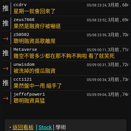
3月前
, 68
ccdrv
05/08 23:24,
F
推
星期一就會回來了
3月前
, 69
zeus7668
05/08 23:52,
F
推
果然是融資仔被嚇退
3月前
, 70
z50502
05/08 23:59,
F
→
聰明融資高歌離席
3月前
, 71
Metaverse
05/09 00:11,
F
推
雜空不管多少都在那不夠不夠啦 看了就笑死
3月前
, 72
unwisdom
05/09 00:31,
F
→
被洗掉的傻瓜融資
3月前
, 73
cct1121
05/09 00:34,
F
推
果然盤中一甩 縮手了
3月前
, 74
jeffofpower1
05/09 09:04,
F
→
聰明融資真猛
‣
返回看板
[
Stock
]
學術