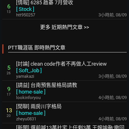
[情報] 6285 啟碁 7月營收
6
[
Stock
]
13
htt950257
3小時前
,
08/09
更多 近期熱門文章 >>
PTT職涯區 即時熱門文章
[討論] clean code作者不再做人工review
5
[
Soft_Job
]
26
yamakazi
3小時前
,
08/09
[請益] 台南預售屋格局請教
9
[
home-sale
]
17
lookinforyou
4小時前
,
08/09
[閒聊] 兩房川字格局
13
[
home-sale
]
20
zheyu0831
4小時前
,
08/09
[新聞] 選前喊13萬社宅上任剩3萬 王婉諭籲:撤回