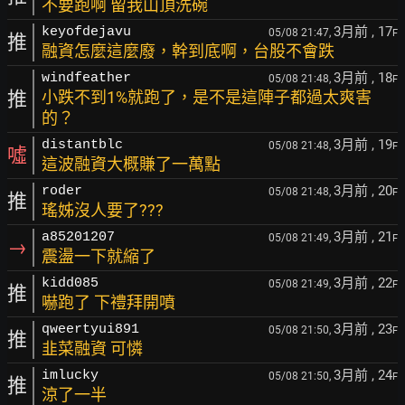
不要跑啊 留我山頂洗碗
3月前
, 17
keyofdejavu
05/08 21:47,
F
推
融資怎麼這麼廢，幹到底啊，台股不會跌
3月前
, 18
windfeather
05/08 21:48,
F
推
小跌不到1%就跑了，是不是這陣子都過太爽害
的？
3月前
, 19
distantblc
05/08 21:48,
F
噓
這波融資大概賺了一萬點
3月前
, 20
roder
05/08 21:48,
F
推
瑤姊沒人要了???
3月前
, 21
a85201207
05/08 21:49,
F
→
震盪一下就縮了
3月前
, 22
kidd085
05/08 21:49,
F
推
嚇跑了 下禮拜開噴
3月前
, 23
qweertyui891
05/08 21:50,
F
推
韭菜融資 可憐
3月前
, 24
imlucky
05/08 21:50,
F
推
涼了一半