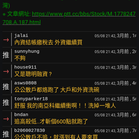
灣)

※ 文章網址: 
https://www.ptt.cc/bbs/Stock/M.1778247
708.A.187.html
3月前
, 1
jalai
05/08 21:42,
F
→
內資結帳繳稅去 外資繼續買
3月前
, 2
sunnyhung
05/08 21:42,
F
推
不夠
3月前
, 3
house911
05/08 21:42,
F
→
又是聰明融資 ?
3月前
, 4
asws0808
05/08 21:42,
F
推
公公散戶都烙跑了 大戶和外資洗碗
3月前
, 5
tonyparker18
05/08 21:42,
F
推
舒服 我的南亞科繼續衝啊！！洗掉一堆人
3月前
, 6
bndan
05/08 21:43,
F
→
追高殺低..才斬個600點就跑了
3月前
, 7
b2060027830
05/08 21:43,
F
推
公公散戶不追，就漲到有人要來買