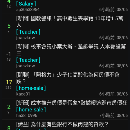
4
[
Salary
]
12
ap30538954
6小時前
,
08/06
[新聞] 國教警訊！高中職生丟學籍 10年增1.5萬
人
5
[
Teacher
]
7
joanzkow
6小時前
,
08/06
[新聞] 校事會議小案大辦、濫訴爭議 人本籲設第
三
-1
[
Teacher
]
13
joanzkow
6小時前
,
08/06
[閒聊] 「阿格力」少子化高齡化為何房價不會
跌？
17
[
home-sale
]
215
kage01
6小時前
,
08/06
[新聞] 成本推升房價是假象?數據曝這縣市房價狂
2
[
home-sale
]
9
ha3810996
7小時前
,
08/06
[請益] 為什麼有些銀行不做丙建的貸款？
8