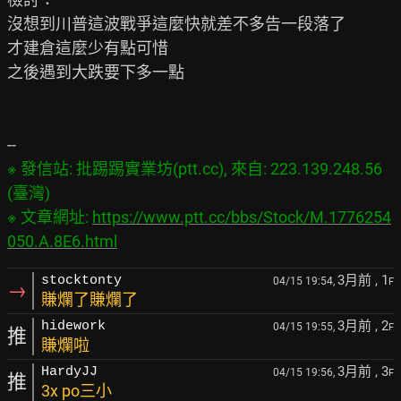
沒想到川普這波戰爭這麼快就差不多告一段落了

才建倉這麼少有點可惜

之後遇到大跌要下多一點

※ 發信站: 批踢踢實業坊(ptt.cc), 來自: 223.139.248.56 
(臺灣)

※ 文章網址: 
https://www.ptt.cc/bbs/Stock/M.1776254
050.A.8E6.html
3月前
, 1
stocktonty
04/15 19:54,
F
→
賺爛了賺爛了
3月前
, 2
hidework
04/15 19:55,
F
推
賺爛啦
3月前
, 3
HardyJJ
04/15 19:56,
F
推
3x po三小