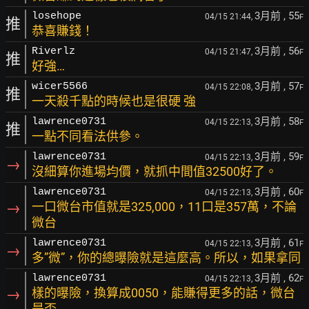
3月前
, 55
losehope
04/15 21:44,
F
推
恭喜賺錢！
3月前
, 56
Riverlz
04/15 21:47,
F
推
好強…
3月前
, 57
wicer5566
04/15 22:08,
F
推
一天殺千點的時候也是很硬 強
3月前
, 58
lawrence0731
04/15 22:13,
F
推
一點不同看法供參。
3月前
, 59
lawrence0731
04/15 22:13,
F
→
沒細算你進場均價，就抓中間值32500好了。
3月前
, 60
lawrence0731
04/15 22:13,
F
→
一口微台市值就是325,000，11口是357萬，不論
微台
3月前
, 61
lawrence0731
04/15 22:13,
F
→
多”微”，你的總曝險就是這麼高。所以，如果拿同
3月前
, 62
lawrence0731
04/15 22:13,
F
→
樣的曝險，換算成0050，能賺得更多的話，微台
是否