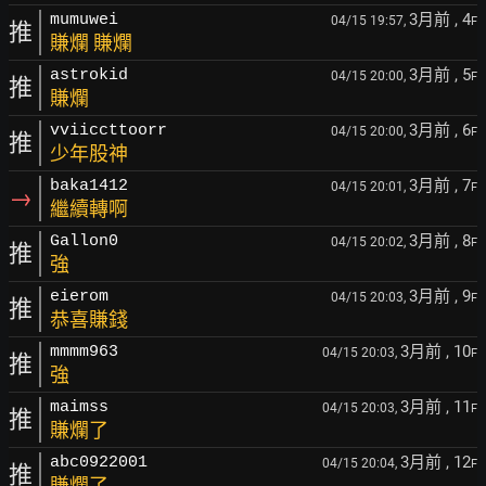
3月前
, 4
mumuwei
04/15 19:57,
F
推
賺爛 賺爛
3月前
, 5
astrokid
04/15 20:00,
F
推
賺爛
3月前
, 6
vviiccttoorr
04/15 20:00,
F
推
少年股神
3月前
, 7
baka1412
04/15 20:01,
F
→
繼續轉啊
3月前
, 8
Gallon0
04/15 20:02,
F
推
強
3月前
, 9
eierom
04/15 20:03,
F
推
恭喜賺錢
3月前
, 10
mmmm963
04/15 20:03,
F
推
強
3月前
, 11
maimss
04/15 20:03,
F
推
賺爛了
3月前
, 12
abc0922001
04/15 20:04,
F
推
賺爛了