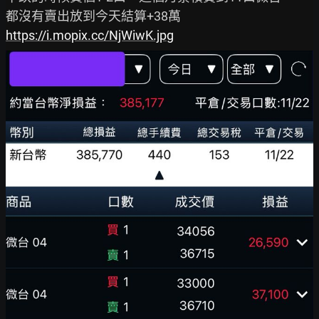
https://i.mopix.cc/NjWiwK.jpg