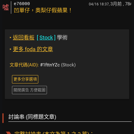
3月前
, 78
e76000
04/16 18:37,
F
噓
凹單仔，奧梨仔假蘋果！
‣
返回看板
[
Stock
]
學術
‣
更多 foda 的文章
文章代碼(AID):
#1fttnYZc
(Stock)
更多分享選項
關閉廣告 方便截圖
討論串 (同標題文章)