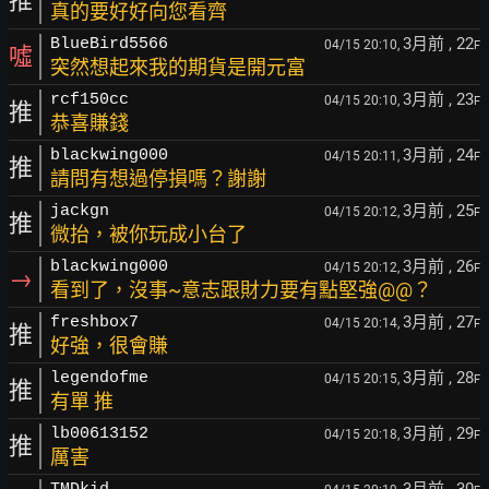
推
真的要好好向您看齊
3月前
, 22
BlueBird5566
04/15 20:10,
F
噓
突然想起來我的期貨是開元富
3月前
, 23
rcf150cc
04/15 20:10,
F
推
恭喜賺錢
3月前
, 24
blackwing000
04/15 20:11,
F
推
請問有想過停損嗎？謝謝
3月前
, 25
jackgn
04/15 20:12,
F
推
微抬，被你玩成小台了
3月前
, 26
blackwing000
04/15 20:12,
F
→
看到了，沒事~意志跟財力要有點堅強@@？
3月前
, 27
freshbox7
04/15 20:14,
F
推
好強，很會賺
3月前
, 28
legendofme
04/15 20:15,
F
推
有單 推
3月前
, 29
lb00613152
04/15 20:18,
F
推
厲害