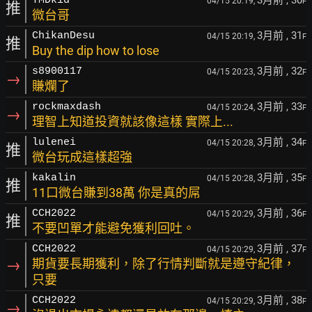
3月前
, 30
TMDkid
04/15 20:19,
F
推
微台哥
3月前
, 31
ChikanDesu
04/15 20:19,
F
推
Buy the dip how to lose
3月前
, 32
s8900117
04/15 20:23,
F
→
賺爛了
3月前
, 33
rockmaxdash
04/15 20:24,
F
→
理智上知道投資就該像這樣 實際上...
3月前
, 34
lulenei
04/15 20:28,
F
推
微台玩成這樣超強
3月前
, 35
kakalin
04/15 20:28,
F
推
11口微台賺到38萬 你是真的屌
3月前
, 36
CCH2022
04/15 20:29,
F
推
不要凹單才能避免獲利回吐。
3月前
, 37
CCH2022
04/15 20:29,
F
→
期貨要長期獲利，除了行情判斷就是遵守紀律，
只要
3月前
, 38
CCH2022
04/15 20:29,
F
→