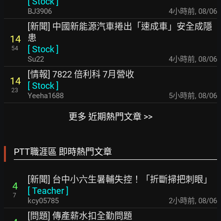
[
Stock
]
BJ3906
4小時前
,
08/06
[新聞] 中國新能源汽車捲出「速成車」安全成隱
患
14
[
Stock
]
54
Su22
4小時前
,
08/06
[情報] 7822 倍利科 7月營收
14
[
Stock
]
23
Yeeha1688
5小時前
,
08/06
更多 近期熱門文章 >>
PTT職涯區 即時熱門文章
[新聞] 台中小六生暑輔失控！「折斷掃把刺眼」
4
[
Teacher
]
7
kcy05785
2小時前
,
08/06
[問題] 傳產薪水扣全勤問題