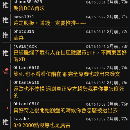
3月前
, 70
shaun851025
04/16 00:51,
F
推
期貨DCA買法
3月前
, 71
awss1971
04/16 06:22,
F
推
這是股板，賺錢一定要推推~~~
3月前
, 72
photoB1N
04/16 08:18,
F
推
恭喜
3月前
, 73
j0918jack
04/16 10:45,
F
推
已經賺爛了還有人在扯風險跟買ETF，不同東西好
嗎XD
3月前
, 74
Ohtani0510
04/16 10:57,
F
噓
笑死 也不看看位階在哪 完全靠賽也敢出來發文
3月前
, 75
Ohtani0510
04/16 10:58,
F
→
還跌也不停損 遇到真正空方趨勢我看你要怎麼死
的
3月前
, 76
Ohtani0510
04/16 10:58,
F
→
真好奇之後開始崩盤的時候你會怎麼被抬出去
3月前
, 77
kazake
04/16 13:09,
F
推
3/9 2000點沒爆也是厲害