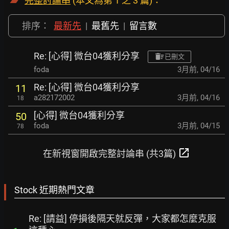
完整討論串
(本文為第 1 之 3 篇)：
排序：
最新先
|
最舊先
|
留言數
Re: [心得] 微台04獲利分享
已刪文
foda
3月前
,
04/16
Re: [心得] 微台04獲利分享
11
a282172002
3月前
,
04/16
18
[心得] 微台04獲利分享
50
foda
3月前
,
04/15
78
open_in_new
在新視窗開啟完整討論串 (共3篇)
Stock 近期熱門文章
Re: [請益] 停損後隔天就反彈，大家都怎麼克服