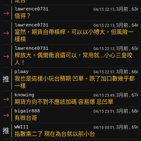
3月前
, 63
lawrence0731
04/15 22:13,
F
→
值得？
3月前
, 64
lawrence0731
04/15 22:13,
F
→
當然，期貨自帶槓桿，可以以小搏大，但風險一
樣槓
3月前
, 65
lawrence0731
04/15 22:13,
F
→
桿放大。偶爾衝浪還可以，常用就...小心三皇咬
人！
3月前
, 66
plaay
04/15 22:57,
F
推
我也是這樣小玩台積期 凹單、跌了加口數幾乎都
一樣
3月前
, 67
knowing
04/15 23:49,
F
→
期貨方向不對不應該加碼 容易爆 忌凹單
3月前
, 68
bigair888
04/15 23:51,
F
→
有微台哥
3月前
, 69
WWIII
04/16 00:01,
F
推
指數乘二了 現在為台就以前小台