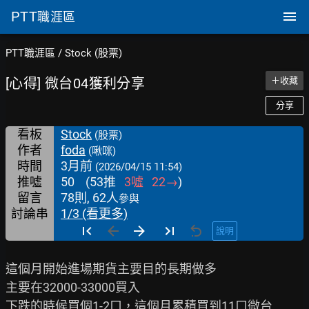
PTT
職涯區
PTT職涯區
/
Stock (股票)
[心得] 微台04獲利分享
＋收藏
分享
看板
Stock
(股票)
作者
foda
(啾咪)
時間
3月前
(2026/04/15 11:54)
推噓
50
(
53
推
3
噓
22
→
)
留言
78則, 62人
參與
討論串
1/3 (看更多)
說明
這個月開始進場期貨主要目的長期做多

主要在32000-33000買入

下跌的時候買個1-2口，這個月累積買到11口微台
