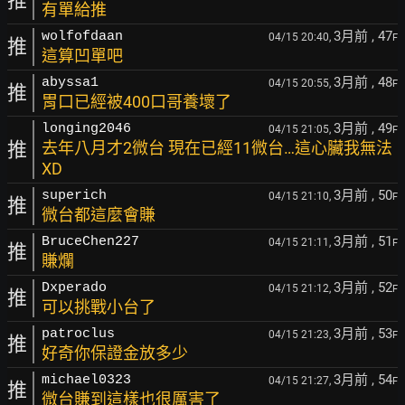
推
有單給推
3月前
, 47
wolfofdaan
04/15 20:40,
F
推
這算凹單吧
3月前
, 48
abyssa1
04/15 20:55,
F
推
胃口已經被400口哥養壞了
3月前
, 49
longing2046
04/15 21:05,
F
推
去年八月才2微台 現在已經11微台…這心臟我無法
XD
3月前
, 50
superich
04/15 21:10,
F
推
微台都這麼會賺
3月前
, 51
BruceChen227
04/15 21:11,
F
推
賺爛
3月前
, 52
Dxperado
04/15 21:12,
F
推
可以挑戰小台了
3月前
, 53
patroclus
04/15 21:23,
F
推
好奇你保證金放多少
3月前
, 54
michael0323
04/15 21:27,
F
推
微台賺到這樣也很厲害了