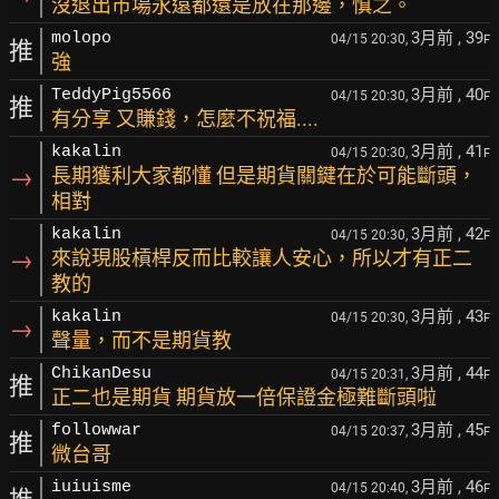
沒退出市場永遠都還是放在那邊，慎之。
3月前
, 39
molopo
04/15 20:30,
F
推
強
3月前
, 40
TeddyPig5566
04/15 20:30,
F
推
有分享 又賺錢，怎麼不祝福....
3月前
, 41
kakalin
04/15 20:30,
F
→
長期獲利大家都懂 但是期貨關鍵在於可能斷頭，
相對
3月前
, 42
kakalin
04/15 20:30,
F
→
來說現股槓桿反而比較讓人安心，所以才有正二
教的
3月前
, 43
kakalin
04/15 20:30,
F
→
聲量，而不是期貨教
3月前
, 44
ChikanDesu
04/15 20:31,
F
推
正二也是期貨 期貨放一倍保證金極難斷頭啦
3月前
, 45
followwar
04/15 20:37,
F
推
微台哥
3月前
, 46
iuiuisme
04/15 20:40,
F