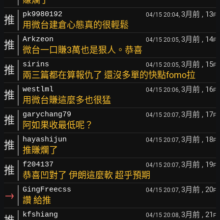
3月前
, 13
pk9980192
04/15 20:04,
F
推
用微台建倉心態真的很輕鬆
3月前
, 14
Arkzeon
04/15 20:05,
F
推
微台一口賺3萬也是狠人。恭喜
3月前
, 15
sirins
04/15 20:05,
F
推
兩三篇都在算報仇了 還沒多單的快點fomo拉
3月前
, 16
westlml
04/15 20:06,
F
推
用微台賺這麼多也很猛
3月前
, 17
garychang79
04/15 20:07,
F
推
阿如果收最低呢？
3月前
, 18
hayashijun
04/15 20:07,
F
推
推賺爛了
3月前
, 19
f204137
04/15 20:07,
F
推
恭喜凹對了 伊朗這麼軟 超乎預期
3月前
, 20
GingFreecss
04/15 20:07,
F
→
讚 給推
3月前
, 21
kfshiang
04/15 20:08,
F