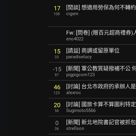
[閒談] 想適用勞保為何不轉
17
cigxm
108
Fw: [問卷] (贈百元超商禮
eno4022
[請益] 商調或留原單位
15
paradiselucy
33
[新聞] 軍公教質疑撥補不公
-15
pigpigcom123
97
[討論] 台北市政府的承辦人
46
alexroc
123
[討論] 國旅卡算不算圖利特定
20
Sugimoto5566
56
[新聞] 新北地院書記官被
0
strellson
36