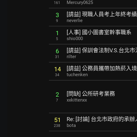
Mercury0625
161
[請益] 現職人員考上年終考績
3
neverlie
9
[人事] 國小圖書室幹事職系
1
shio000
5
[請益] 保訓會法制V.S.台北
6
rilter
31
[請益] 公務員攜帶加熱菸入境
14
tuchenken
34
[問缺] 公所研考業務
2
xxkittenxx
7
Re: [討論] 台北市政府的
51
bota
238