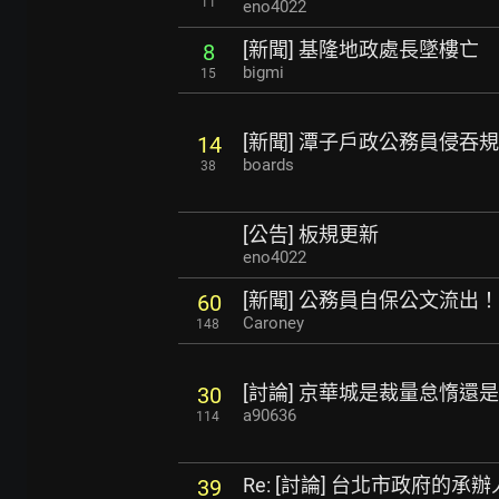
11
eno4022
[新聞] 基隆地政處長墜樓亡
8
bigmi
15
[新聞] 潭子戶政公務員侵吞
14
boards
38
[公告] 板規更新
eno4022
[新聞] 公務員自保公文流出
60
Caroney
148
[討論] 京華城是裁量怠惰還
30
a90636
114
Re: [討論] 台北市政府的
39