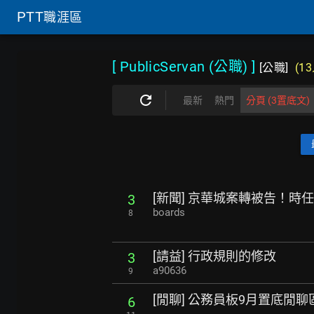
PTT
職涯區
[ PublicServan (公職)
]
[公職]
(1
最新
熱門
分頁 (3置底文)
[新聞] 京華城案轉被告！時
3
boards
8
[請益] 行政規則的修改
3
a90636
9
[閒聊] 公務員板9月置底閒聊
6