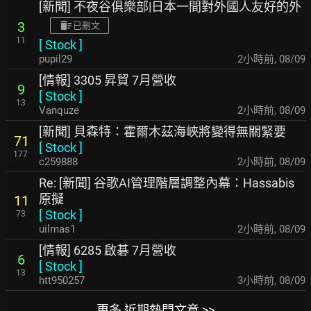
[新聞] 不夜谷俱樂部|日本一間對外國人友好的外
3
已刪文
11
[
Stock
]
pupil29
2小時前
,
08/09
[情報] 3305 昇貿 7月營收
9
[
Stock
]
13
Vanquze
2小時前
,
08/09
[新聞] 貝森特：霍爾木茲海峽將變得無關緊要
71
[
Stock
]
177
c259888
2小時前
,
08/09
Re: [新聞] 谷歌AI管理階層調整內幕：Hassabis
原擬
11
[
Stock
]
73
uilmas1
2小時前
,
08/09
[情報] 6285 啟碁 7月營收
6
[
Stock
]
13
htt950257
3小時前
,
08/09
更多 近期熱門文章 >>