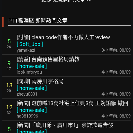
PTT職涯區 即時熱門文章
[討論] clean code作者不再做人工review
5
[
Soft_Job
]
26
yamakazi
3小時前
,
08/09
[請益] 台南預售屋格局請教
9
[
home-sale
]
17
lookinforyou
4小時前
,
08/09
[閒聊] 兩房川字格局
13
[
home-sale
]
20
zheyu0831
4小時前
,
08/09
[新聞] 選前喊13萬社宅上任剩3萬 王婉諭籲:撤回
12
[
home-sale
]
32
ha3810996
4小時前
,
08/09
[新聞]「廣川漾、廣川市1」涉詐欺遭告發
5
[
home-sale
]