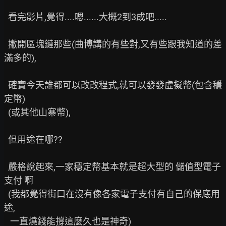
  看完影片,覺得....嗯......大概2到3成吧.....

  撇開區塊鏈那些(曲博講的有些對,又有些跟我知道的差
滿多的),

  確實今天誰都可以改改程式,就可以發發虛擬幣(包含穩
定幣)

  (或其他山寨幣),

  但用途在哪??

  嚴格說起來,一家穩定幣基本就是超大型的 儲值型電子
支付 啊

  (我都覺得街口在沒有像各家電子支付有自己的保底用
途,

   一直燒錢能撐這麼久也是神奇)
