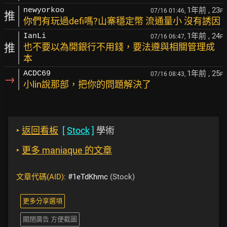
1年前
, 23
newyorkoo
07/16 01:46,
F
推
你們有玩過defi嗎?山寨穩定幣 流通量小 沒有誘因
1年前
, 24
IanLi
07/16 06:47,
F
推
也不要以為開銀行不用錢，要法遵與相關管理成
本
1年前
, 25
ACDC69
07/16 08:43,
F
→
小lin說那部，把你的問題解決了
‣
返回看板
[
Stock
]
學術
‣
更多 maniaque 的文章
文章代碼(AID):
#1eTdKhmc
(Stock)
更多分享選項
關閉廣告 方便截圖