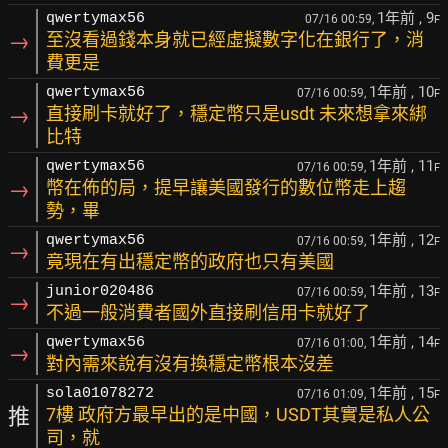
1年前
, 9
qwertymax56
07/16 00:59,
F
→
至沒看過錢本身就已經虛擬數字化在銀行了，消
費更是
1年前
, 10
qwertymax56
07/16 00:59,
F
→
直接刷卡就好了，穩定幣只是usdt 未來想拿來綁
比特
1年前
, 11
qwertymax56
07/16 00:59,
F
→
幣在佈的局，提早讓美國發行的數位幣走上趨
勢，畢
1年前
, 12
qwertymax56
07/16 00:59,
F
→
竟現在有出穩定幣的政府也只有美國
1年前
, 13
junior020486
07/16 00:59,
F
→
不過一般消費者國外直接刷信用卡就好了
1年前
, 14
qwertymax56
07/16 01:00,
F
→
對內需來說有沒有換穩定幣根本沒差
1年前
, 15
sola01078272
07/16 01:09,
F
推
7樓 政府方最早出的是中國，USDT其實是私人公
司，就