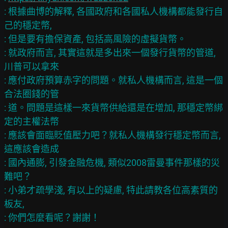
: 根據曲博的解釋, 各國政府和各國私人機構都能發行自
己的穩定幣,

: 但是要有擔保資產, 包括高風險的虛擬貨幣。

: 就政府而言, 其實這就是多出來一個發行貨幣的管道, 
川普可以拿來

: 應付政府預算赤字的問題。就私人機構而言, 這是一個
合法圈錢的管

: 道。問題是這樣一來貨幣供給還是在增加, 那穩定幣綁
定的主權法幣

: 應該會面臨貶值壓力吧？就私人機構發行穩定幣而言, 
這應該會造成

: 國內通膨, 引發金融危機, 類似2008雷曼事件那樣的災
難吧？

: 小弟才疏學淺, 有以上的疑慮, 特此請教各位高素質的
板友,
