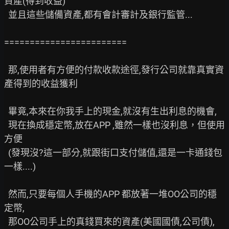
資產(得到收益)

  並且這些儲備資產,都有會計審計及銀行監管...

========================

  那,使用者有方便的付款收款途徑,發行公司就靠真實資
產得到的收益獲利

  畢竟,本來在你我手上的現金,就沒有生出利息的機會,

  現在換成穩定幣,放在APP ,雖然一樣也沒利息，但使用
方便

  (發現沒?這一部分,就跟街口支付儲值,還是一卡通錢包
一樣....)

  然而,只要每個人手機的APP 都放著一堆OO公司的穩
定幣,

  那OO公司手上的真錢買來的資產(美國國債,公司債),
