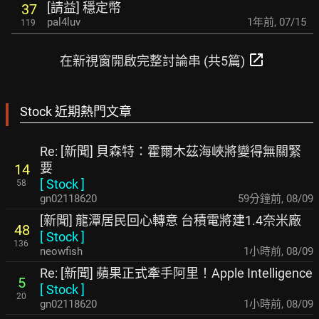
[請益] 穩定幣
37
pal4luv
1年前
,
07/15
119
open_in_new
在新視窗開啟完整討論串 (共5篇)
Stock 近期熱門文章
Re: [新聞] 貝森特：霍爾木茲海峽將變得無關緊
要
14
[
Stock
]
58
gn02118620
59分鐘前
,
08/09
[新聞] 龍潭居民回心轉意 台積電將建1.4奈米廠
48
[
Stock
]
136
neowfish
1小時前
,
08/09
Re: [新聞] 蘋果正式牽手阿里！Apple Intelligence
5
[
Stock
]
20
gn02118620
1小時前
,
08/09