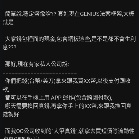
  簡單說,穩定幣像啥?? 套進現在GENIUS法案框架,大概
就是

  大家錢包裡面的現金,包含銅板這些,是不是都不會生利
息???

  那好,現在有家私人公司說:

========================

  你們把錢(台幣/美刀)拿來跟我買XX幣,以後支付跟收
款,

  都可以在手機上用 APP 運作(包含跨國付款),

  哪天需要換回真錢,再拿你手上的XX幣,來跟我換回真
錢就好.

  而我OO公司收到的"大筆真錢",就拿去買短債等流動性