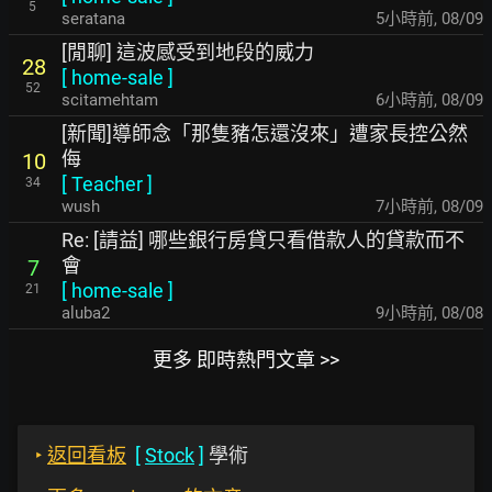
5
seratana
5小時前
,
08/09
[閒聊] 這波感受到地段的威力
28
[
home-sale
]
52
scitamehtam
6小時前
,
08/09
[新聞]導師念「那隻豬怎還沒來」遭家長控公然
侮
10
[
Teacher
]
34
wush
7小時前
,
08/09
Re: [請益] 哪些銀行房貸只看借款人的貸款而不
會
7
[
home-sale
]
21
aluba2
9小時前
,
08/08
更多 即時熱門文章 >>
‣
返回看板
[
Stock
]
學術