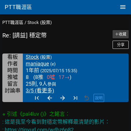
PTT
職涯區
PTT職涯區
/
Stock (股票)
Re: [請益] 穩定幣
＋收藏
分享
看板
Stock
(股票)
作者
maniaque
(e)
時間
1年前
(2025/07/15 15:35)
推噓
8
(
8
推
0
噓
17
→
)
留言
25則, 9人
參與
討論串
3/5 (看更多)
說明
: 這是我至今看到對穩定幣解釋最清楚的影片：

: 
https://tinyurl.com/wdbz6n82