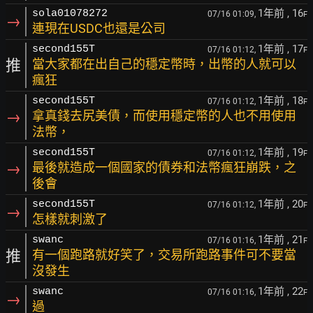
1年前
, 16
sola01078272
07/16 01:09,
F
→
連現在USDC也還是公司
1年前
, 17
second155T
07/16 01:12,
F
推
當大家都在出自己的穩定幣時，出幣的人就可以
瘋狂
1年前
, 18
second155T
07/16 01:12,
F
→
拿真錢去尻美債，而使用穩定幣的人也不用使用
法幣，
1年前
, 19
second155T
07/16 01:12,
F
→
最後就造成一個國家的債券和法幣瘋狂崩跌，之
後會
1年前
, 20
second155T
07/16 01:12,
F
→
怎樣就刺激了
1年前
, 21
swanc
07/16 01:16,
F
推
有一個跑路就好笑了，交易所跑路事件可不要當
沒發生
1年前
, 22
swanc
07/16 01:16,
F
→
過