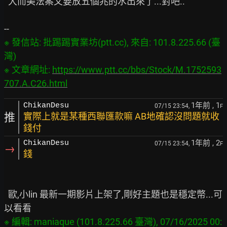
  大而美法案又要放五個兆的水出來了...對吧..

※ 發信站: 批踢踢實業坊(ptt.cc), 來自: 101.8.225.66 (臺
灣)

※ 文章網址: 
https://www.ptt.cc/bbs/Stock/M.1752593
707.A.C26.html
1年前
, 1
ChikanDesu
07/15 23:54,
F
推
實際上就是某種西聯匯款嘛 AB地確認沒問題就收
錢付
1年前
, 2
ChikanDesu
07/15 23:54,
F
→
錢
  歐,小lin 最新一期影片上架了,剛好主題也是穩定幣...可
※ 編輯: maniaque (101.8.225.66 臺灣), 07/16/2025 00: