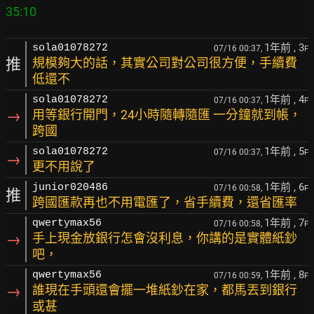
1年前
, 3
sola01078272
07/16 00:37,
F
推
規模夠大的話，其實公司對公司很方便，手續費
低還不
1年前
, 4
sola01078272
07/16 00:37,
F
→
用等銀行開門，24小時隨轉隨匯 一分鐘就到帳，
跨國
1年前
, 5
sola01078272
07/16 00:37,
F
→
更不用說了
1年前
, 6
junior020486
07/16 00:58,
F
推
跨國匯款再也不用電匯了，省手續費，還省匯率
1年前
, 7
qwertymax56
07/16 00:58,
F
→
手上現金放銀行怎會沒利息，你講的是實體紙鈔
吧，
1年前
, 8
qwertymax56
07/16 00:59,
F
→
誰現在手頭還會擺一堆紙鈔在家，都馬丟到銀行
或甚