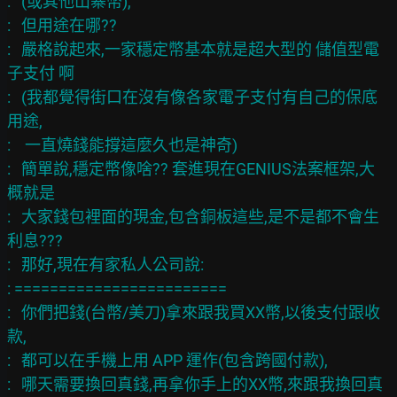
:   (或其他山寨幣),

:   但用途在哪??

:   嚴格說起來,一家穩定幣基本就是超大型的 儲值型電
子支付 啊

:   (我都覺得街口在沒有像各家電子支付有自己的保底
用途,

:    一直燒錢能撐這麼久也是神奇)

:   簡單說,穩定幣像啥?? 套進現在GENIUS法案框架,大
概就是

:   大家錢包裡面的現金,包含銅板這些,是不是都不會生
利息???

:   那好,現在有家私人公司說:

: ========================

:   你們把錢(台幣/美刀)拿來跟我買XX幣,以後支付跟收
款,

:   都可以在手機上用 APP 運作(包含跨國付款),

:   哪天需要換回真錢,再拿你手上的XX幣,來跟我換回真