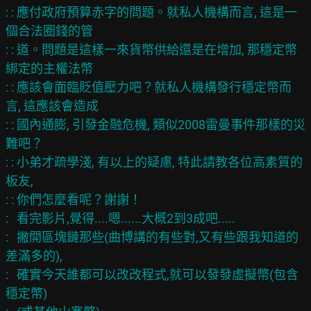
: : 應付政府預算赤字的問題。就私人機構而言, 這是一
個合法圈錢的管

: : 道。問題是這樣一來貨幣供給還是在增加, 那穩定幣
綁定的主權法幣

: : 應該會面臨貶值壓力吧？就私人機構發行穩定幣而
言, 這應該會造成

: : 國內通膨, 引發金融危機, 類似2008雷曼事件那樣的災
難吧？

: : 小弟才疏學淺, 有以上的疑慮, 特此請教各位高素質的
板友,

: : 你們怎麼看呢？謝謝！

:   看完影片,覺得....嗯......大概2到3成吧.....

:   撇開區塊鏈那些(曲博講的有些對,又有些跟我知道的
差滿多的),

:   確實今天誰都可以改改程式,就可以發發虛擬幣(包含
穩定幣)
