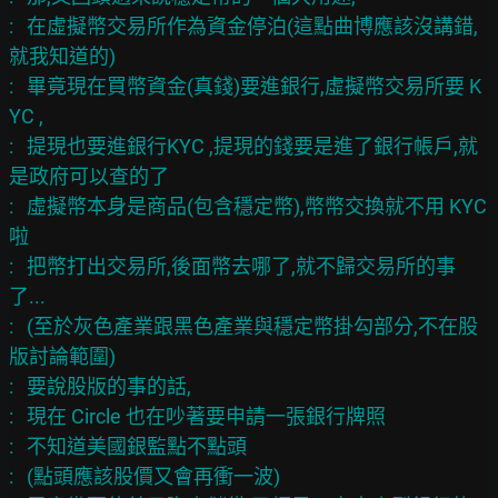
:   在虛擬幣交易所作為資金停泊(這點曲博應該沒講錯,
就我知道的)

:   畢竟現在買幣資金(真錢)要進銀行,虛擬幣交易所要 K
YC ,

:   提現也要進銀行KYC ,提現的錢要是進了銀行帳戶,就
是政府可以查的了

:   虛擬幣本身是商品(包含穩定幣),幣幣交換就不用 KYC 
啦

:   把幣打出交易所,後面幣去哪了,就不歸交易所的事
了...

:   (至於灰色產業跟黑色產業與穩定幣掛勾部分,不在股
版討論範圍)

:   要說股版的事的話,

:   現在 Circle 也在吵著要申請一張銀行牌照

:   不知道美國銀監點不點頭

:   (點頭應該股價又會再衝一波)
