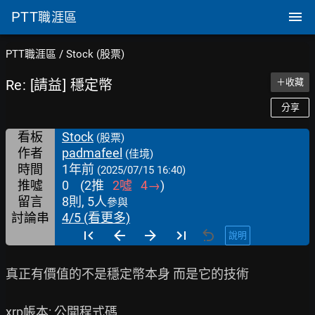
PTT
職涯區
PTT職涯區
/
Stock (股票)
Re: [請益] 穩定幣
＋收藏
分享
看板
Stock
(股票)
作者
padmafeel
(佳境)
時間
1年前
(2025/07/15 16:40)
推噓
0
(
2
推
2
噓
4
→
)
留言
8則, 5人
參與
討論串
4/5 (看更多)
說明
真正有價值的不是穩定幣本身 而是它的技術

xrp帳本: 公開程式碼
