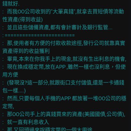
錢就好.

:   而我OO公司收到的"大筆真錢",就拿去買短債等流動
性資產(得到收益)

:   並且這些儲備資產,都有會計審計及銀行監管...

: ========================

:   那,使用者有方便的付款收款途徑,發行公司就靠真實
資產得到的收益獲利

:   畢竟,本來在你我手上的現金,就沒有生出利息的機會,

:   現在換成穩定幣,放在APP ,雖然一樣也沒利息，但使
用方便

:   (發現沒?這一部分,就跟街口支付儲值,還是一卡通錢
包一樣....)

:   然而,只要每個人手機的APP 都放著一堆OO公司的穩
定幣,

:   那OO公司手上的真錢買來的資產(美國國債,公司債),

:   就一直有利息收入

:   那,又回頭過來說穩定幣的一個大用途,
