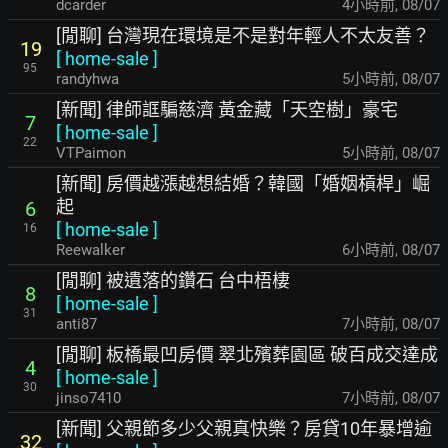
dcarder
4小時前
,
08/07
[閒聊] 台灣現在環境是不是對年輕人不太友善？
19
[
home-sale
]
95
randyhwa
5小時前
,
08/07
[新聞] 律師誆騙慈濟 黃金藏「天空樹」豪宅
7
[
home-sale
]
22
VTPaimon
5小時前
,
08/07
[新聞] 房價越漲越想結婚？韓國「婚姻槓桿」崛
起
6
[
home-sale
]
16
Reewalker
6小時前
,
08/07
[閒聊] 被遺落的鑽石 台中梧棲
8
[
home-sale
]
31
anti87
7小時前
,
08/07
[閒聊] 板橋最凹房價 翠北殯葬園區 破百成交達成
4
[
home-sale
]
30
jinso7410
7小時前
,
08/07
[新聞] 父親節多少父親真快樂？房貸10年暴增逾
32