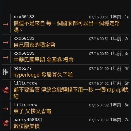
1年前
, 1
xxx60133
07/16 00:51,
F
→
價值不是來自 每一個國家都可以出一個穩定幣
嗎。
1年前
, 2
xxx60133
07/16 00:51,
F
→
自己國家的穩定幣
1年前
, 3
xxx60133
07/16 00:52,
F
→
中華民國早期 金圓卷 概念
1年前
, 4
neo5277
07/16 01:00,
F
推
hyperledger發展算久了啦
1年前
, 5
liliumeow
07/16 01:02,
F
噓
都不要監管 傳統金融轉錢不用一秒 一個http api就
結
1年前
, 6
liliumeow
07/16 01:02,
F
→
束了 又快又省電
1年前
, 7
harry458031
07/16 01:37,
F
噓
數位版美債