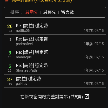
完整討論串
(本文為第 4 之 5 篇)：
排序：
最新先
|
最舊先
|
留言數
Re: [請益] 穩定幣
26
netflix06
1年前
,
07/15
173
Re: [請益] 穩定幣
0
padmafeel
1年前
,
07/15
8
Re: [請益] 穩定幣
8
maniaque
1年前
,
07/15
25
Re: [請益] 穩定幣
6
ShortestPath
1年前
,
07/15
25
[請益] 穩定幣
37
pal4luv
1年前
,
07/15
119
open_in_new
在新視窗開啟完整討論串 (共5篇)