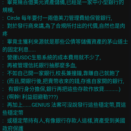
:   畢竟幾百億美元資產儲備,已經是一家中小型銀行的
規模,

:   Circle 每年要付一兩億美刀管理費給保管銀行,

:   對於發行商來講,為了合規所付出的代價,自然也是肉
疼

:   畢竟主獲利來源就是那些公債等儲備資產的茅山道士
的固定利息.....

:   營運USDC生態系統的成本費用就不少了,

:   再被管理信託銀行抽那麼多血,

:   不如自己開一家銀行,校長兼撞鐘,靠賺自己就飽了

:   (而且,開銀行後,把賣幣收來的錢,存進自家開的銀行,

:    有銀行身分擔保,銀行再把這些存款作放貸..........)

:   (啊幹! 利益迴避勒???)

:   再加上......GENIUS 法案可沒說發行這些穩定幣,買這
些穩定幣

:   或穩定幣持有人,有像銀行存款人這樣,資產受到美國
政府保護
