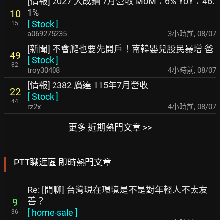
[情報] 2027 大成鋼 7月營收 MoM：6% YoY：46.
1%
10
[
Stock
]
15
a069275235
3小時前
,
08/07
[新聞] 不會爬也要先開戶！南韓嬰兒股民暴增 爸
49
[
Stock
]
82
troy30408
4小時前
,
08/07
[情報] 2382 廣達 115年7月營收
22
[
Stock
]
44
rz2x
4小時前
,
08/07
更多 近期熱門文章 >>
PTT職涯區 即時熱門文章
Re: [閒聊] 台灣現在環境是不是對年輕人不太友
善？
9
[
home-sale
]
36