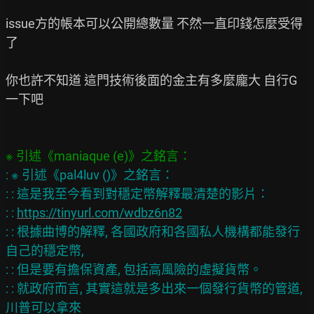
issue方的帳本可以公開總數量 不然一直印錢怎麼受得
了

你也許不知道 這門技術後面的金主有多麼龐大 自行G
一下吧

: ※ 引述《pal4luv ()》之銘言：

: : 這是我至今看到對穩定幣解釋最清楚的影片：

: : 
https://tinyurl.com/wdbz6n82
: : 根據曲博的解釋, 各國政府和各國私人機構都能發行
自己的穩定幣,

: : 但是要有擔保資產, 包括高風險的虛擬貨幣。

: : 就政府而言, 其實這就是多出來一個發行貨幣的管道, 
川普可以拿來
