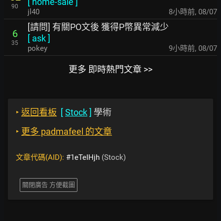
[
home-sale
]
90
jl40
8小時前
,
08/07
[請問] 有關PO文後 獲得P幣異常減少
6
[
ask
]
35
pokey
9小時前
,
08/07
更多 即時熱門文章 >>
‣
返回看板
[
Stock
]
學術
‣
更多 padmafeel 的文章
文章代碼(AID):
#1eTeIHjh
(Stock)
關閉廣告 方便截圖