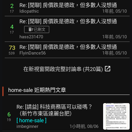
Re: [閒聊] 房價跌是德政，但多數人沒想通
2
Idiopathic
1年前
,
05/10
17
Re: [閒聊] 房價跌是德政，但多數人沒想通
4
已刪文
17
hass231470
1年前
,
05/10
Re: [閒聊] 房價跌是德政，但多數人沒想通
73
FlyinDance56
1年前
,
05/10
539
open_in_new
在新視窗開啟完整討論串 (共20篇)
home-sale 近期熱門文章
Re: [請益] 科技商務區可以碰嗎？
（新竹市東區達麗台肥）
6
[
home-sale
]
19
imbeginner
1小時前
,
08/06