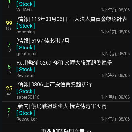
4
[
Stock
]
6
WillChia
1小時前
,
08/06
[情報] 115年08月06日 三大法人買賣金額統計表
99
[
Stock
]
153
coconing
1小時前
,
08/06
[情報] 6197 佳必琪 7月
7
[
Stock
]
13
greatliona
1小時前
,
08/06
Re: [標的] 5269 祥碩 文曄大股東超委屈多
5
[
Stock
]
16
Kevinsun
1小時前
,
08/06
[情報] 0806 上市投信買賣超排行
25
[
Stock
]
42
saber50116
1小時前
,
08/06
[新聞] 俄烏戰迅速坐大 捷克傳奇軍火商
2
[
Stock
]
8
Reewalker
1小時前
,
08/06
更多 即時熱門文章 >>