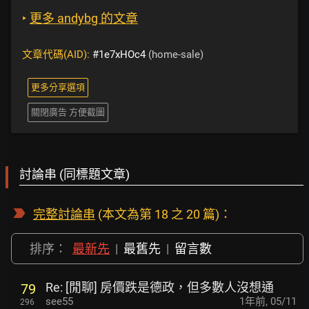
‣
更多 andybg 的文章
文章代碼(AID):
#1e7xHOc4
(home-sale)
更多分享選項
關閉廣告 方便截圖
討論串 (同標題文章)
完整討論串
(本文為第 18 之 20 篇)：
排序：
最新先
|
最舊先
|
留言數
Re: [閒聊] 房價跌是德政，但多數人沒想通
79
see55
1年前
,
05/11
296