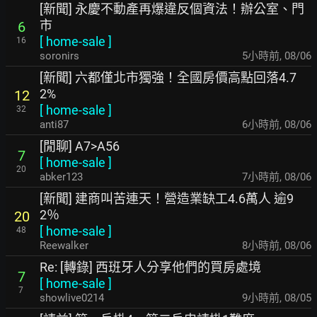
[新聞] 永慶不動產再爆違反個資法！辦公室、門
市
6
[
home-sale
]
16
soronirs
5小時前
,
08/06
[新聞] 六都僅北市獨強！全國房價高點回落4.7
2%
12
[
home-sale
]
32
anti87
6小時前
,
08/06
[閒聊] A7>A56
7
[
home-sale
]
20
abker123
7小時前
,
08/06
[新聞] 建商叫苦連天！營造業缺工4.6萬人 逾9
2％
20
[
home-sale
]
48
Reewalker
8小時前
,
08/06
Re: [轉錄] 西班牙人分享他們的買房處境
7
[
home-sale
]
7
showlive0214
9小時前
,
08/05