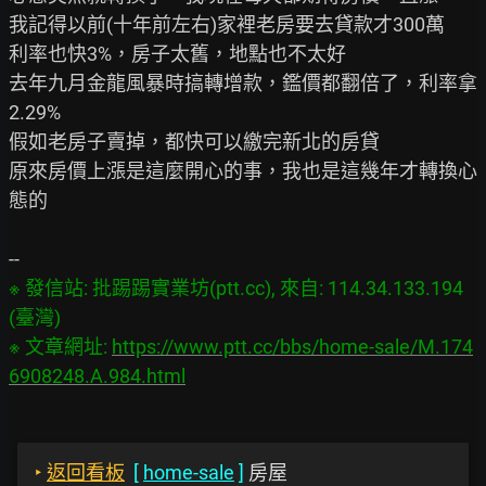
我記得以前(十年前左右)家裡老房要去貸款才300萬

利率也快3%，房子太舊，地點也不太好

去年九月金龍風暴時搞轉增款，鑑價都翻倍了，利率拿
2.29%

假如老房子賣掉，都快可以繳完新北的房貸

原來房價上漲是這麼開心的事，我也是這幾年才轉換心
態的

※ 發信站: 批踢踢實業坊(ptt.cc), 來自: 114.34.133.194 
(臺灣)

※ 文章網址: 
https://www.ptt.cc/bbs/home-sale/M.174
6908248.A.984.html
‣
返回看板
[
home-sale
]
房屋