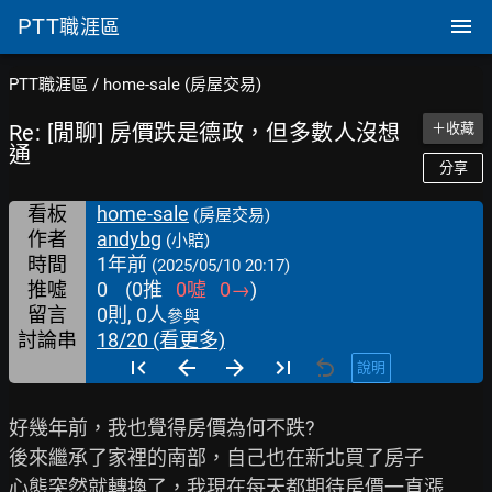
PTT
職涯區
PTT職涯區
/
home-sale (房屋交易)
Re: [閒聊] 房價跌是德政，但多數人沒想
＋收藏
通
分享
看板
home-sale
(房屋交易)
作者
andybg
(小賠)
時間
1年前
(2025/05/10 20:17)
推噓
0
(
0
推
0
噓
0
→
)
留言
0則, 0人
參與
討論串
18/20 (看更多)
說明
好幾年前，我也覺得房價為何不跌?

後來繼承了家裡的南部，自己也在新北買了房子

心態突然就轉換了，我現在每天都期待房價一直漲
