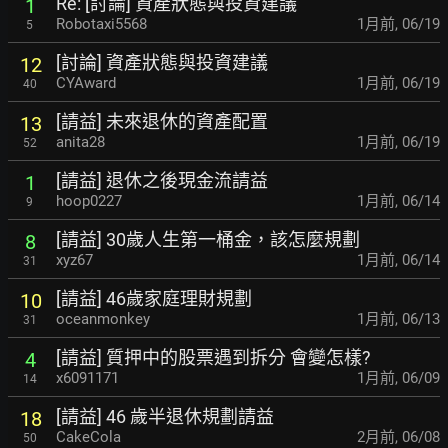
Re: [討論] 資產狀態與投資建議
1
Robotaxi5568
1月前
,
06/19
5
[討論] 資產狀態與投資建議
12
CYAward
1月前
,
06/19
40
[請益] 未來退休的資產配置
13
anita28
1月前
,
06/19
52
[請益] 退休之後現金流請益
1
hoop0227
1月前
,
06/14
9
[請益] 30歲人生第一桶金，該怎麼規劃
8
xyz67
1月前
,
06/14
31
[請益] 46歲家庭理財規劃
10
oceanmonkey
1月前
,
06/13
31
[請益] 質押中的股票遇到拆分 會變怎樣?
4
x6091171
1月前
,
06/09
14
[請益] 46 歲半退休規劃請益
18
CakeCola
2月前
,
06/08
50