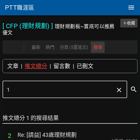
PTT
職涯區
＋收藏
[ CFP (理財規劃)
]
理財規劃板~置底可以推薦
優文
最新
熱門
分頁 (5置底文)
搜尋
文章
|
推文總分
|
留言數
|
已刪文
search
clear
推文總分 1 的搜尋結果
Re: [請益] 43歲理財規劃
2