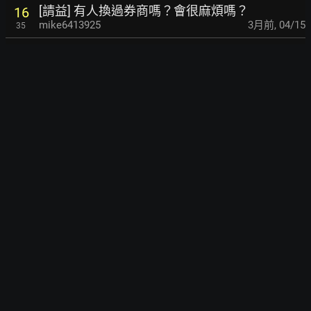
[請益] 有人換過券商嗎？會很麻煩嗎？
16
mike6413925
3月前
,
04/15
35
[請益] 31歲男 理財規劃及資產規劃
1
dj94xk4
3月前
,
04/14
3
[請益] 證券 APP 哪家穩？告別下單當機
5
i260no1
3月前
,
04/14
16
[請益] 請問買國外債券透過什麼平台比較好？
4
quietman
3月前
,
04/13
11
Re: [討論] 真的只留6個月緊急預備金就去投資
1
嗎？
3
TaiwanNeko
3月前
,
04/11
Re: [討論] 真的只留6個月緊急預備金就去投資
1
嗎？
15
pigpigpig000
3月前
,
04/11
[討論] 真的只留6個月緊急預備金就去投資嗎？
34
fawangching
4月前
,
04/09
106