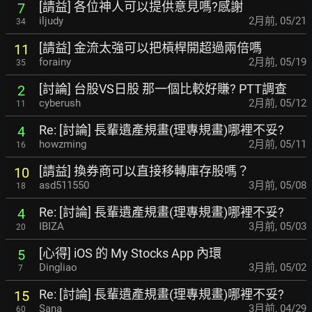
[請益] 各位神人可以提供意見嗎?感謝
7
iljudy
2月前
,
05/21
34
[請益] 金流太強可以把槓桿開超過兩倍嗎
11
forainy
2月前
,
05/19
35
[討論] 台股VS日股 那一個比較好賺? PTT調查
2
cyberush
2月前
,
05/12
11
Re: [討論] 長輩遺產規畫(理專規畫)哪裡不妥?
4
howzming
2月前
,
05/11
16
[請益] 換券商可以直接移轉庫存股嗎？
10
asd511550
3月前
,
05/08
18
Re: [討論] 長輩遺產規畫(理專規畫)哪裡不妥?
4
IBIZA
3月前
,
05/03
20
[心得] iOS 的 My Stocks App 內環
5
Dingliao
3月前
,
05/02
7
Re: [討論] 長輩遺產規畫(理專規畫)哪裡不妥?
15
Sana
3月前
,
04/29
60