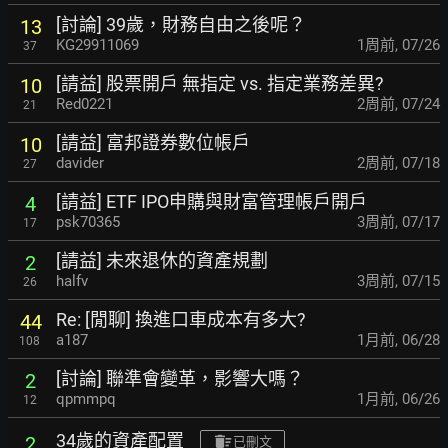
[討論] 39歲，財務自由之後呢？
13
KG29911069
1周前
,
07/26
37
[請益] 股票開戶 無指定 vs. 指定業務差異?
10
Red0221
2周前
,
07/24
21
[請益] 富邦證券數位帳戶
10
davider
2周前
,
07/18
27
[請益] ETF IPO申購與財富管理帳戶開戶
4
psk70365
3周前
,
07/17
17
[請益] 未來退休的資產規劃
2
halfv
3周前
,
07/15
26
Re: [閒聊] 換進口車成本有多大?
44
a187
1月前
,
06/28
108
[討論] 聯準會變革，影響大嗎？
2
qpmmpq
1月前
,
06/26
12
34歲的資產配置
2
已刪文