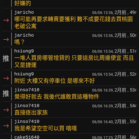
好嫌的
2月前
, 49
jaricho
06/06 13:36,
F
→
哪可能再要求轉賣要獲利 難不成要花錢去買桃園
老破公寓
2月前
, 50
jaricho
06/06 13:36,
F
→
嗎？
2月前
, 51
hsiung9
06/06 15:54,
F
推
一堆人買房哪管增貸的 只要這房比周邊便宜 而且
又是捷運
2月前
, 52
hsiung9
06/06 15:54,
F
→
附近 大樓又有停車位 是哪來不好
2月前
, 53
jinso7410
06/06 16:39,
F
推
覺得好就去 我後代誰敢買這種物件
2月前
, 54
jinso7410
06/06 16:39,
F
→
直接逐出家族
2月前
, 55
jinso7410
06/06 16:40,
F
→
我是希望空空可以買 嘻嘻
2月前
, 56
cake51640
06/06 17:25,
F