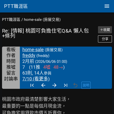
PTT
職涯區
PTT職涯區
/
home-sale (房屋交易)
Re: [情報] 桃園可負擔住宅Q&A 懶人包
＋收藏
+條列
分享
看板
home-sale
(房屋交易)
作者
freddy
(freddy)
時間
2月前
(2026/06/06 01:00)
推噓
7
(
11
推
4
噓
48
→
)
留言
63則, 14人
參與
討論串
7/10 (看更多)
說明
桃園市政府最清楚影響大家生活，

最重要的一點是每個月現金流，

可負擔宅用貸款市價五折賣你，
