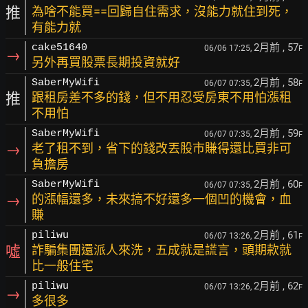
推
為啥不能買==回歸自住需求，沒能力就住到死，
有能力就
2月前
, 57
cake51640
06/06 17:25,
F
→
另外再買股票長期投資就好
2月前
, 58
SaberMyWifi
06/07 07:35,
F
推
跟租房差不多的錢，但不用忍受房東不用怕漲租
不用怕
2月前
, 59
SaberMyWifi
06/07 07:35,
F
→
老了租不到，省下的錢改丟股市賺得還比買非可
負擔房
2月前
, 60
SaberMyWifi
06/07 07:35,
F
→
的漲幅還多，未來搞不好還多一個凹的機會，血
賺
2月前
, 61
piliwu
06/07 13:26,
F
噓
詐騙集團還派人來洗，五成就是謊言，頭期款就
比一般住宅
2月前
, 62
piliwu
06/07 13:26,
F
→
多很多