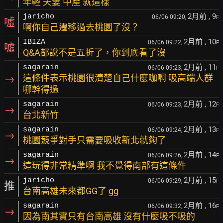
年輕 夫妻 中產 就這樣
2月前
, 9
jaricho
06/06 09:20,
F
噓
啊你自己遷移過去桃園了沒？
2月前
, 10
IBIZA
06/06 09:22,
F
噓
Q&A都說不是五折了，你到底看了沒
2月前
, 11
sagarain
06/06 09:23,
F
→
這條件表示桃園很清楚自己什麼咖啊 吸高端人群
哪幹得過
2月前
, 12
sagarain
06/06 09:23,
F
→
台北新竹
2月前
, 13
sagarain
06/06 09:24,
F
→
桃園競爭對手只需要吸收新北就夠了
2月前
, 14
sagarain
06/06 09:26,
F
→
這玩得非常精準啊 我不覺得南部有這條件
2月前
, 15
jaricho
06/06 09:29,
F
推
台南高雄未來都GG了 gg
2月前
, 16
sagarain
06/06 09:32,
F
→
因為南其實只有台南高雄 沒有什麼吸不吸的