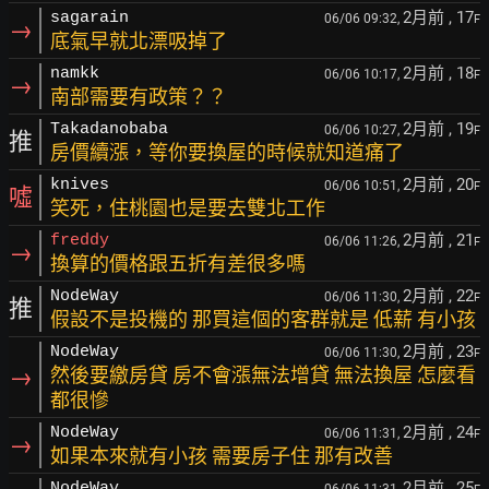
2月前
, 17
sagarain
06/06 09:32,
F
→
底氣早就北漂吸掉了
2月前
, 18
namkk
06/06 10:17,
F
→
南部需要有政策？？
2月前
, 19
Takadanobaba
06/06 10:27,
F
推
房價續漲，等你要換屋的時候就知道痛了
2月前
, 20
knives
06/06 10:51,
F
噓
笑死，住桃園也是要去雙北工作
2月前
, 21
freddy
06/06 11:26,
F
→
換算的價格跟五折有差很多嗎
2月前
, 22
NodeWay
06/06 11:30,
F
推
假設不是投機的 那買這個的客群就是 低薪 有小孩
2月前
, 23
NodeWay
06/06 11:30,
F
→
然後要繳房貸 房不會漲無法增貸 無法換屋 怎麼看
都很慘
2月前
, 24
NodeWay
06/06 11:31,
F
→
如果本來就有小孩 需要房子住 那有改善
2月前
, 25
NodeWay