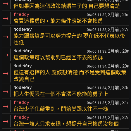
06/06 11:31,
F
→
但如果因為這個政策結婚生子的 自己要想清楚
2月前
, 26
freddy
06/06 11:32,
F
→
會買這種房的，能力條件應該不會換房
2月前
, 27
NodeWay
06/06 11:33,
F
→
能力跟薪資是可以努力提升的 現在低不代表以後
也低
2月前
, 28
NodeWay
06/06 11:33,
F
→
這個政策可以幫助到已經回不去的族群
2月前
, 29
NodeWay
06/06 11:34,
F
→
但還有選擇的人 應該想清楚 而不是受到這個政策
改變自己
2月前
, 30
NodeWay
06/06 11:34,
F
→
把人生侷限在一個不會漲不能換的房子上
2月前
, 31
freddy
06/06 11:35,
F
→
台灣少子化嚴重到，開始變跟以往不一樣
2月前
, 32
freddy
06/06 11:36,
F
→
台灣一堆人只求安穩，想提升自己換房沒幾個