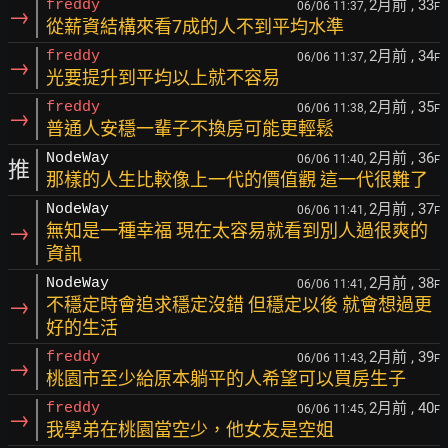
2月前
, 33
freddy
06/06 11:37,
F
→
從薪資結構來看7成的人不到平均水準
2月前
, 34
freddy
06/06 11:37,
F
→
光要提升到平均以上就不容易
2月前
, 35
freddy
06/06 11:38,
F
→
普通人安穩一輩子不換房可能更輕鬆
2月前
, 36
NodeWay
06/06 11:40,
F
推
那樣的人生比較像上一代的價值觀 這一代很難了
2月前
, 37
NodeWay
06/06 11:41,
F
→
無知是一種幸福 現在太容易就看到別人過很爽的
資訊
2月前
, 38
NodeWay
06/06 11:41,
F
→
不穩定時會追求穩定沒錯 但穩定以後 就會想過更
好的生活
2月前
, 39
freddy
06/06 11:43,
F
→
桃園市至少給原本躺平的人希望可以買房生子
2月前
, 40
freddy
06/06 11:45,
F
→
我學弟在桃園當空少，他女友是空姐