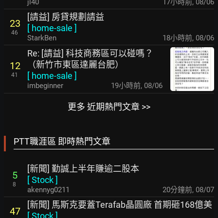
jl40
17小時前
,
08/06
[請益] 房貸規劃請益
23
[
home-sale
]
46
StarkBen
18小時前
,
08/06
Re: [請益] 科技商務區可以碰嗎？
（新竹市東區達麗台肥）
12
[
home-sale
]
41
imbeginner
19小時前
,
08/06
更多 近期熱門文章 >>
PTT職涯區 即時熱門文章
[新聞] 勤誠上半年賺逾二股本
5
[
Stock
]
8
akennyg0211
20分鐘前
,
08/07
[新聞] 馬斯克要蓋Terafab晶圓廠 首期砸168億美
47
[
Stock
]