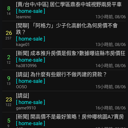
[賣/台中/中區] 居仁學區鼎泰中城視野兩房平車
8
[
home-sale
]
14
learninc
13小時前
,
08/06
[閒聊] 「阿格力」少子化高齡化為何房價不會
跌？
26
[
home-sale
]
257
kage01
13小時前
,
08/06
[新聞] 成本推升房價是假象?數據曝這縣市房價狂
2
[
home-sale
]
12
ha3810996
14小時前
,
08/06
[請益] 為什麼有些銀行不做丙建的貸款？
9
[
home-sale
]
13
OO5O
15小時前
,
08/06
[請益]
23
[
home-sale
]
122
game9910
16小時前
,
08/06
[新聞] 開高價不是最好策略！房仲曝桃園A7賣房
5
[
home-sale
]
9