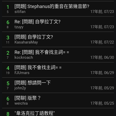
[問題] Stephanus的重音在第幾音節?
1
sitifan
17年前
,
07/23
5
Re: [問題] 自學拉丁文?
6
tzuyy
17年前
,
07/23
8
[問題] 自學拉丁文?
3
KasaharaMay
17年前
,
07/22
11
Re: [問題] 我不會找主詞= =
2
kockroach
17年前
,
06/30
7
[問題] 我不會找主詞= =
4
FJUmars
17年前
,
06/29
19
[問題] 想請問一下
5
john2y
17年前
,
05/29
7
[閒聊] 版聚？
6
weichia
17年前
,
05/25
8
"韋洛克拉丁語教程"
8