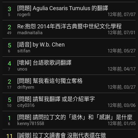
[問題] Agulia Cesaris Tumulus 的翻譯
3
rogerli
12年前
,
07/07
5
Re:抱怨 2014年西洋古典暨中世紀文化學程
2
madinaitalia
12年前
,
07/01
49
[語音] by W.b. Chen
5
sitifan
12年前
,
05/27
6
[壞掉] 台語歌歌詞翻譯
4
unos
12年前
,
04/17
7
[問題] 幫我看這句獨立奪格
2
driftyem
12年前
,
03/27
17
[問題] 請幫我翻譯 或是介紹單字
5
city0316
12年前
,
03/06
10
[問題] 請問拉丁文的「退休」和「感謝」是什麼
1
kenny781558
12年前
,
01/05
6
[誠徵] 拉丁文讀書會 沒刪代表還在徵
11