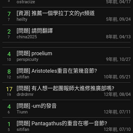
5
ostracize
5年前
,
04/17
[資源] 推薦一個學拉丁文的yt頻道
7
heilty
5年前
,
09/24
7
[問題] 請問翻譯
2
china2025
8年前
,
04/13
7
[問題] proelium
4
perspicuity
9年前
,
10/27
10
[問題] Aristoteles重音在第幾音節?
8
sitifan
10年前
,
05/21
12
[問題] 有人想一起團報師大進修推廣部嗎?
17
drdrdrmr
12年前
,
08/04
19
[問題] -um的發音
4
Tiunn
12年前
,
07/11
6
[問題] Pantagathus的重音在哪一音節?
1
sitifan
12年前
,
07/10
5