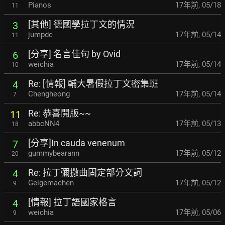
Pianos
17年前
,
05/18
11
[其他] 德國學拉丁文的情況
3
jumpdc
17年前
,
05/14
11
[分享] 名言佳句 by Ovid
6
weichia
17年前
,
05/14
10
Re: [情報] 輔大暑假拉丁文密集班
4
Chengheong
17年前
,
05/14
7
Re: 恭喜開版~~
11
abbcNN4
17年前
,
05/13
18
[分享]In cauda venenum
7
gummybearann
17年前
,
05/12
20
Re: 拉丁彌撒曲固定部分文詞
4
Geigemachen
17年前
,
05/12
9
[情報] 拉丁語國家格言
4
weichia
17年前
,
05/06
9