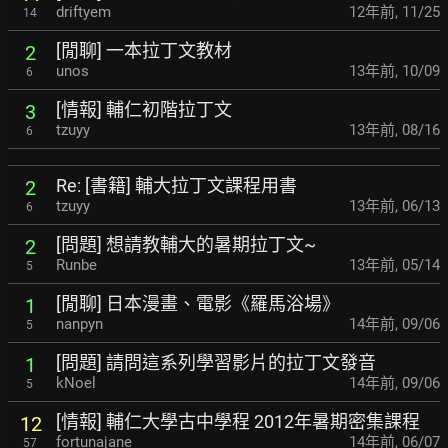
driftyem
12年前
,
11/25
14
[閒聊] 一本拉丁文教材
2
unos
13年前
,
10/09
6
[情報] 輔仁初階拉丁文
3
tzuyy
13年前
,
08/16
6
Re: [書籍] 輔大拉丁文課程用書
2
tzuyy
13年前
,
06/13
6
[問題] 想請教輔大的暑期拉丁文~
2
Runbe
13年前
,
05/14
5
[閒聊] 日本漫畫、電影《羅馬浴場》
1
nanpyn
14年前
,
09/06
5
[問題] 請問這系列學習影片的拉丁文發音
1
kNoel
14年前
,
09/06
5
[情報] 輔仁大學古中學程 2012年暑期密集課程
12
fortunajane
14年前
,
06/07
57