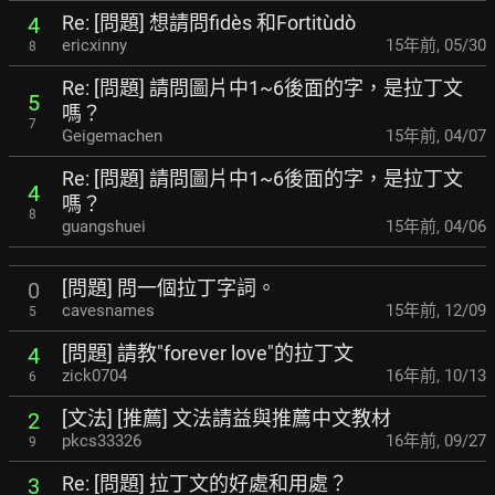
Re: [問題] 想請問fidès 和Fortitùdò
4
ericxinny
15年前
,
05/30
8
Re: [問題] 請問圖片中1~6後面的字，是拉丁文
5
嗎？
7
Geigemachen
15年前
,
04/07
Re: [問題] 請問圖片中1~6後面的字，是拉丁文
4
嗎？
8
guangshuei
15年前
,
04/06
[問題] 問一個拉丁字詞。
0
cavesnames
15年前
,
12/09
5
[問題] 請教"forever love"的拉丁文
4
zick0704
16年前
,
10/13
6
[文法] [推薦] 文法請益與推薦中文教材
2
pkcs33326
16年前
,
09/27
9
Re: [問題] 拉丁文的好處和用處？
3