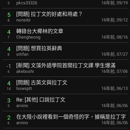
pkcs33326
16年前
,
09/19
5
[問題] 拉丁文的好處和用處？
5
nonsibi
16年前
,
09/12
8
轉錄台大椰林的文章
4
Chengheong
16年前
,
08/16
7
[問題] 想買拉英辭典
4
sitifan
16年前
,
07/27
8
[新聞] 文藻外語學院首開拉丁文課 學生爆滿
-1
akeboshi
16年前
,
07/06
6
[問題] 古英文與拉丁文
4
howsptt
16年前
,
06/13
14
Re: [其他] 口說拉丁文
3
arvino
16年前
,
06/06
5
在大陸小說裡看到一個奇怪的字，據稱是拉丁字
2
arvino
16年前
,
06/06
6