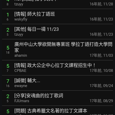
tzuyy
16年前
,
11/28
8
[情報] 師大拉丁語班
1
wskyfly
16年前
,
11/23
6
[其他] 每日一禱 11/23
2
tzuyy
16年前
,
11/23
5
廣州中山大學欲開無專業班 學拉丁語打造大學問
5
家
18
ahamin
17年前
,
11/03
[情報] 政大公企中心拉丁文課程招生中！
5
CPBAE
17年前
,
10/08
7
[誠徵] 輔大...
7
ewayne
17年前
,
09/24
16
[分享]安魂曲的拉丁歌詞
2
FJUmars
17年前
,
08/29
5
[問題] 古典希臘文名著的拉丁文譯本
5