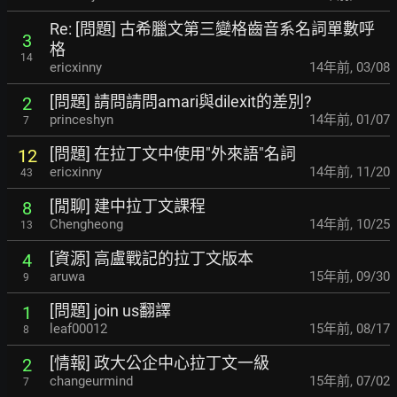
Re: [問題] 古希臘文第三變格齒音系名詞單數呼
3
格
14
ericxinny
14年前
,
03/08
[問題] 請問請問amari與dilexit的差別?
2
princeshyn
14年前
,
01/07
7
[問題] 在拉丁文中使用"外來語"名詞
12
ericxinny
14年前
,
11/20
43
[閒聊] 建中拉丁文課程
8
Chengheong
14年前
,
10/25
13
[資源] 高盧戰記的拉丁文版本
4
aruwa
15年前
,
09/30
9
[問題] join us翻譯
1
leaf00012
15年前
,
08/17
8
[情報] 政大公企中心拉丁文一級
2
changeurmind
15年前
,
07/02
7