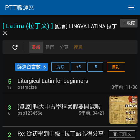
PTT
職涯區
＋收藏
[ Latina (拉丁文)
]
[語言] LINGVA LATINA 拉丁
文
最新
熱門
分頁
搜尋
篩選留言數: 5
清除
+5
-5
自訂
Liturgical Latin for beginners
5
ostracize
3年前
,
11/08
13
[資源] 輔大中古學程暑假要開課啦
3
psp123456e
5年前
,
04/21
6
Re: 從初學到中級─拉丁語心得分享
2
已刪文